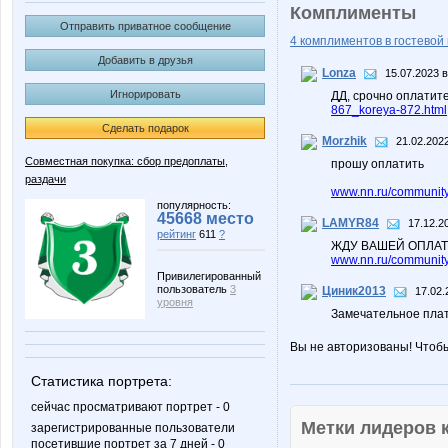
Комплименты
Отправить приватное сообщение
4 комплиментов в гостевой 
Добавить в друзья
Lonza
15.07.2023 в
Игнорировать
ДД, срочно оплатите
867_koreya-872.html
Сделать подарок
Morzhik
21.02.2022
Совместная покупка: сбор предоплаты,
прошу оплатить
раздачи
www.nn.ru/community/
популярность:
45668 место
LAMYR84
17.12.2
рейтинг
611
?
ЖДУ ВАШЕЙ ОПЛА
www.nn.ru/community
Привилегированный
пользователь
3
Циник2013
17.02.
уровня
Замечательное плат
Вы не авторизованы! Чтоб
Статистика портрета:
сейчас просматривают портрет - 0
Метки лидеров
зарегистрированные пользователи
посетившие портрет за 7 дней - 0